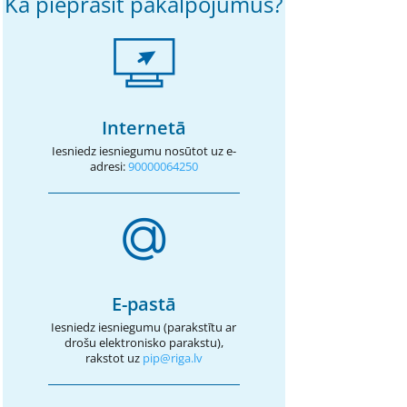
Kā pieprasīt pakalpojumus?
Internetā
Iesniedz iesniegumu nosūtot uz e-
adresi:
90000064250
E-pastā
Iesniedz iesniegumu (parakstītu ar
drošu elektronisko parakstu),
rakstot uz
pip@riga.lv