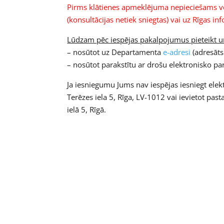
Pirms klātienes apmeklējuma nepieciešams vei
(konsultācijas netiek sniegtas) vai uz Rīgas in
Lūdzam pēc iespējas pakalpojumus pieteikt un 
– nosūtot uz Departamenta
e-adresi
(adresāt
– nosūtot parakstītu ar drošu elektronisko par
Ja iesniegumu Jums nav iespējas iesniegt elek
Terēzes iela 5, Rīga, LV-1012 vai ievietot past
ielā 5, Rīgā.