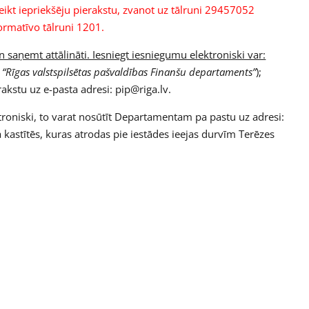
kt iepriekšēju pierakstu, zvanot uz tālruni 29457052
formatīvo tālruni 1201.
saņemt attālināti. Iesniegt iesniegumu elektroniski var:
s
“Rīgas valstspilsētas pašvaldības Finanšu departaments”
);
akstu uz e-pasta adresi: pip@riga.lv.
troniski, to varat nosūtīt Departamentam pa pastu uz adresi:
a kastītēs, kuras atrodas pie iestādes ieejas durvīm Terēzes