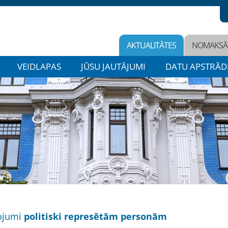
AKTUALITĀTES
NOMAKSĀ
VEIDLAPAS
JŪSU JAUTĀJUMI
DATU APSTRĀD
ojumi
politiski represētām personām