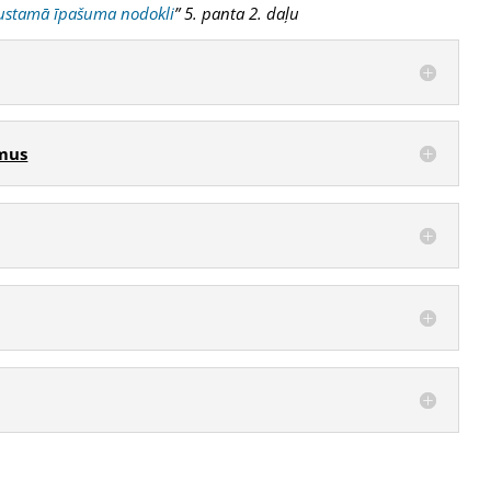
ustamā īpašuma nodokli
” 5. panta 2. daļu
umus