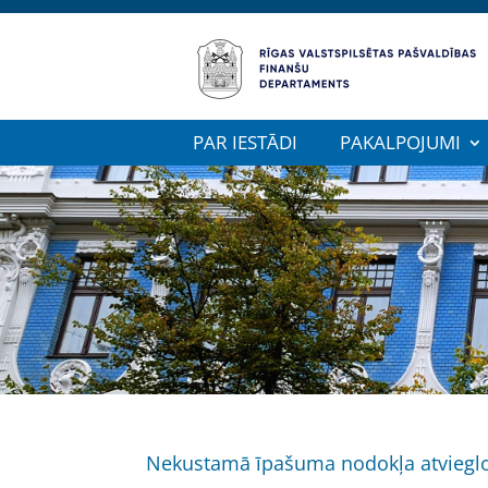
PAR IESTĀDI
PAKALPOJUMI
Nekustamā īpašuma nodokļa atviegl