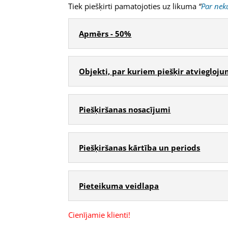
Tiek piešķirti pamatojoties uz likuma
“
Par nek
Apmērs - 50%
Objekti, par kuriem piešķir atviegloj
Piešķiršanas nosacījumi
Piešķiršanas kārtība un periods
Pieteikuma veidlapa
Cienījamie klienti!