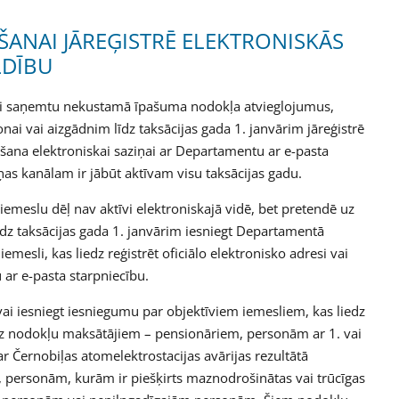
ANAI JĀREĢISTRĒ ELEKTRONISKĀS
LDĪBU
lai saņemtu nekustamā īpašuma nodokļa atvieglojumus,
nai vai aizgādnim līdz taksācijas gada 1. janvārim jāreģistrē
rišana elektroniskai saziņai ar Departamentu ar e-pasta
as kanālam ir jābūt aktīvam visu taksācijas gadu.
emeslu dēļ nav aktīvi elektroniskajā vidē, bet pretendē uz
dz taksācijas gada 1. janvārim iesniegt Departamentā
mesli, kas liedz reģistrēt oficiālo elektronisko adresi vai
 ar e-pasta starpniecību.
 vai iesniegt iesniegumu par objektīviem iemesliem, kas liedz
a uz nodokļu maksātājiem – pensionāriem, personām ar 1. vai
ar Černobiļas atomelektrostacijas avārijas rezultātā
em, personām, kurām ir piešķirts maznodrošinātas vai trūcīgas