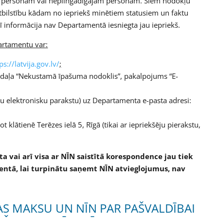
ām personām vai nepilngadīgajām personām. Šiem nodokļu
bilstību kādam no iepriekš minētiem statusiem un faktu
 šī informācija nav Departamentā iesniegta jau iepriekš.
partamentu var:
ps://latvija.gov.lv/
;
daļa “Nekustamā īpašuma nodoklis”, pakalpojums “E-
šu elektronisku parakstu) uz Departamenta e-pasta adresi:
 klātienē Terēzes ielā 5, Rīgā (tikai ar iepriekšēju pierakstu,
ota vai arī visa ar NĪN saistītā korespondence jau tiek
ntā, lai turpinātu saņemt NĪN atvieglojumus, nav
AS MAKSU UN NĪN PAR PAŠVALDĪBAI