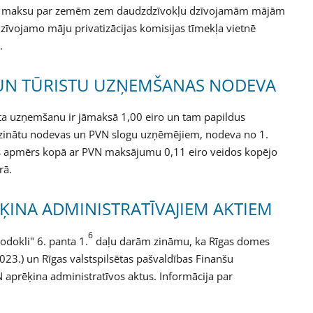
anas maksu par zemēm zem daudzdzīvokļu dzīvojamām mājām
Dzīvojamo māju privatizācijas komisijas tīmekļa vietnē
.
UN TŪRISTU UZŅEMŠANAS NODEVA
sta uzņemšanu ir jāmaksā 1,00 eiro un tam papildus
mazinātu nodevas un PVN slogu uzņēmējiem, nodeva no 1.
s apmērs kopā ar PVN maksājumu 0,11 eiro veidos kopējo
rā.
ĶINA ADMINISTRATĪVAJIEM AKTIEM
6
dokli" 6. panta 1.
daļu darām zināmu, ka Rīgas domes
23.) un Rīgas valstspilsētas pašvaldības Finanšu
 aprēķina administratīvos aktus. Informācija par