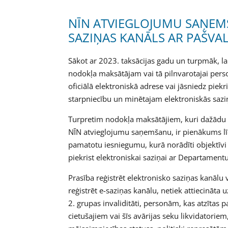
NĪN ATVIEGLOJUMU SAŅEMŠ
SAZIŅAS KANĀLS AR PAŠVA
Sākot ar 2023. taksācijas gadu un turpmāk, 
nodokļa maksātājam vai tā pilnvarotajai perso
oficiālā elektroniskā adrese vai jāsniedz piek
starpniecību un minētajam elektroniskās saziņ
Turpretim nodokļa maksātājiem, kuri dažādu i
NĪN atvieglojumu saņemšanu, ir pienākums lī
pamatotu iesniegumu, kurā norādīti objektīvi ie
piekrist elektroniskai saziņai ar Departamentu
Prasība reģistrēt elektronisko saziņas kanālu
reģistrēt e-saziņas kanālu, netiek attiecināt
2. grupas invaliditāti, personām, kas atzītas p
cietušajiem vai šīs avārijas seku likvidatori