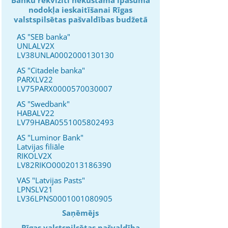
nodokļa ieskaitīšanai Rīgas
valstspilsētas pašvaldības budžetā
AS "SEB banka"
UNLALV2X
LV38UNLA0002000130130
AS "Citadele banka"
PARXLV22
LV75PARX0000570030007
AS "Swedbank"
HABALV22
LV79HABA0551005802493
AS "Luminor Bank"
Latvijas filiāle
RIKOLV2X
LV82RIKO0002013186390
VAS "Latvijas Pasts"
LPNSLV21
LV36LPNS0001001080905
Saņēmējs
Rīgas valstspilsētas pašvaldība