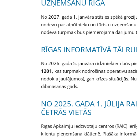
UZŅEMŠANU RĪGĀ
No 2027. gada 1. janvāra stāsies spēkā grozī
nodevu par atpūtnieku un tūristu uzņemšanu. N
nodeva turpmāk būs piemērojama darījumu t
RĪGAS INFORMATĪVĀ TĀLRU
No 2026. gada 5. janvāra rīdziniekiem būs p
1201
, kas turpmāk nodrošinās operatīvu saz
nodokļa jautājumos), gan krīzes situācijās. Nu
dibināšanas gads.
NO 2025. GADA 1. JŪLIJA R
ČETRĀS VIETĀS
Rīgas Apkaimju iedzīvotāju centros (RAIC) Ier
klientu pieņemšana klātienē. Plašāka informā