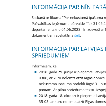
INFORMĀCIJA PAR NĪN PAR
Saskaņā ar likuma "Par nekustamā īpašuma n
Pašvaldības ieņēmumu pārvalde (līdz 31.05.20
departaments (no 01.06.2023.) ir izdevuši ar
dokumentiem apskatāma
šeit
.
INFORMĀCIJA PAR LATVIJAS
SPRIEDUMIEM
Informējam, ka:
2018. gada 29. jūnijā ir pieņemts Latvija
0306, ar kuru nolemts atzīt Rīgas domes 
1
nekustamā īpašuma nodokli Rīgā” 3.
pun
pantam. Ar pilnu sprieduma tekstu iespē
2018. gada 18. oktobrī ir pieņemts Latvi
35-03, ar kuru nolemts atzīt Rīgas domes