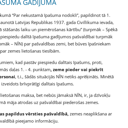
PAŠUMA GADĪJUMĀ
likumā “Par nekustamā īpašuma nodokli”, papildinot tā 1.
jaunotā Latvijas Republikas 1937. gada Civillikuma ievada,
kā stāšanās laiku un piemērošanas kārtību” (turpmāk – Spēkā
z piespiedu dalītā īpašuma gadījumos pašvaldībai turpmāk
pmāk – NĪN) par pašvaldības zemi, bet būves īpašniekam
ar zemes lietošanas tiesībām.
jumiem, kad pastāv piespiedu dalītais īpašums, proti,
rmās daļas 1. - 4. punktam
, zeme pieder vai piekrīt
ersonai
, t.i., šādās situācijās NĪN netiks aprēķināts. Minētā
izveidots brīvprātīgi dalītais īpašums.
 lietošanas maksa, bet nebūs jāmaksā NĪN, ir, ja dzīvokļu
mā māja atrodas uz pašvaldībai piederošas zemes.
s papildus vērsties pašvaldībā,
zemes neaplikšana ar
švaldībā pieejamo informāciju.