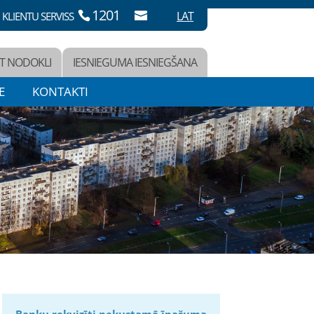
1201
LAT
KLIENTU SERVISS
T NODOKLI
IESNIEGUMA IESNIEGŠANA
E
KONTAKTI
Banku rekvizīti nekustamā īpašuma