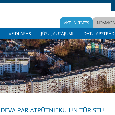
AKTUALITĀTES
NOMAKSĀ
VEIDLAPAS
JŪSU JAUTĀJUMI
DATU APSTRĀD
ODEVA PAR ATPŪTNIEKU UN TŪRISTU