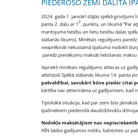
PIEDEROŠO ZEMI DALĪTĀ Ī
2024. gada 1. janvārī stājās spēkā grozījumi 
2
panta 2. daļu ar 1
. punktu, un likumā “Par at
mantojuma tiesību un lietu tiesību daļas spē
stāšanās likums). Minētais regulējums pared
neaprēķināt nekustamā īpašuma nodokli (tur
paredz pienākumu maksāt lietošanas maksu p
Iepriekš minētais regulējums attiecas uz gadī
atbilstoši Spēkā stāšanās likuma 14. panta pi
pašvaldībai, savukārt būve pieder citai p
kārtība nav attiecināma uz gadījumiem, kad ir 
Tipiskākā situācija, kad par zemi būs jāmaksā
īpašniekiem piederošā daudzdzīvokļu dzīvoja
Nodokļa maksātājiem nav nepieciešamība
NĪN šādos gadījumos notiks, balstoties uz pa