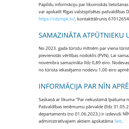
Papildu informāciju par likumiskās lietoš
var apskatīt Rīgas valstspilsētas pašvaldības 
https://rdzmpk.lv/
, kontakttālrunis 67012654
SAMAZINĀTA ATPŪTNIEKU 
No 2023. gada tūristu mītnēm par viena tūri
pievienotās vērtības nodoklis (PVN). Lai sa
novembra samazināta līdz 0,89 eiro. Nodeva
no tūrista iekasējamo nodevu 1,00 eiro apmē
INFORMĀCIJA PAR NĪN APRĒ
Saskaņā ar likuma "Par nekustamā īpašuma no
Pašvaldības ieņēmumu pārvalde (līdz 31.05.20
departaments (no 01.06.2023.) ir izdevuši NĪN
administratīvajiem aktiem apskatāma
šeit
.