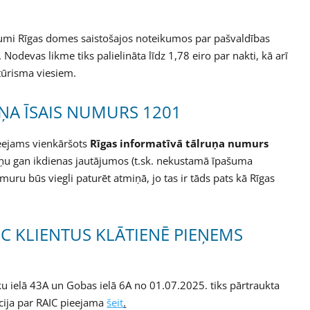
jumi Rīgas domes saistošajos noteikumos par pašvaldības
odevas likme tiks palielināta līdz 1,78 eiro par nakti, kā arī
ūrisma viesiem.
ŅA ĪSAIS NUMURS 1201
ieejams vienkāršots
Rīgas informatīvā tālruņa numurs
iņu gan ikdienas jautājumos (t.sk. nekustamā īpašuma
muru būs viegli paturēt atmiņā, jo tas ir tāds pats kā Rīgas
AIC KLIENTUS KLĀTIENĒ PIEŅEMS
iķu ielā 43A un Gobas ielā 6A no 01.07.2025. tiks pārtraukta
cija par RAIC pieejama
šeit
.