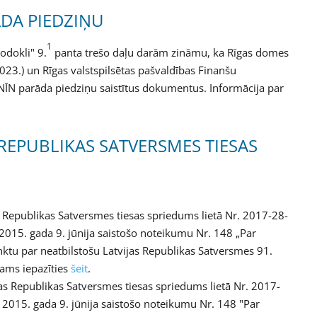
ĀDA PIEDZIŅU
1
odokli" 9.
panta trešo daļu darām zināmu, ka Rīgas domes
23.) un Rīgas valstspilsētas pašvaldības Finanšu
 NĪN parāda piedziņu saistītus dokumentus. Informācija par
 REPUBLIKAS SATVERSMES TIESAS
s Republikas Satversmes tiesas spriedums lietā Nr. 2017-28-
2015. gada 9. jūnija saistošo noteikumu Nr. 148 „Par
ktu par neatbilstošu Latvijas Republikas Satversmes 91.
jams iepazīties
šeit
.
jas Republikas Satversmes tiesas spriedums lietā Nr. 2017-
 2015. gada 9. jūnija saistošo noteikumu Nr. 148 "Par