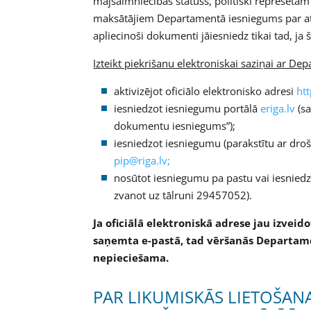
mājsaimniecības statuss, politiski represēt
maksātājiem Departamentā iesniegums par at
apliecinoši dokumenti jāiesniedz tikai tad, ja
Izteikt piekrišanu elektroniskai saziņai ar De
aktivizējot oficiālo elektronisko adresi
htt
iesniedzot iesniegumu portālā
eriga.lv
(sa
dokumentu iesniegums”);
iesniedzot iesniegumu (parakstītu ar dro
pip@riga.lv;
nosūtot iesniegumu pa pastu vai iesniedzot
zvanot uz tālruni 29457052).
Ja oficiālā elektroniskā adrese jau izveid
saņemta e-pastā, tad vēršanās Departame
nepieciešama.
PAR LIKUMISKĀS LIETOŠAN