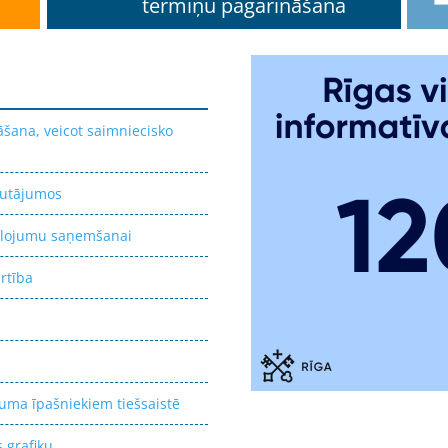
termiņu pagarināšana
ana, veicot saimniecisko
autājumos
eglojumu saņemšanai
rtība
uma īpašniekiem tiešsaistē
 grafiku