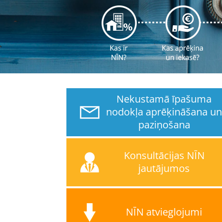
Nekustamā īpašuma
nodokļa aprēķināšana u
paziņošana
Konsultācijas NĪN
jautājumos
NĪN atvieglojumi