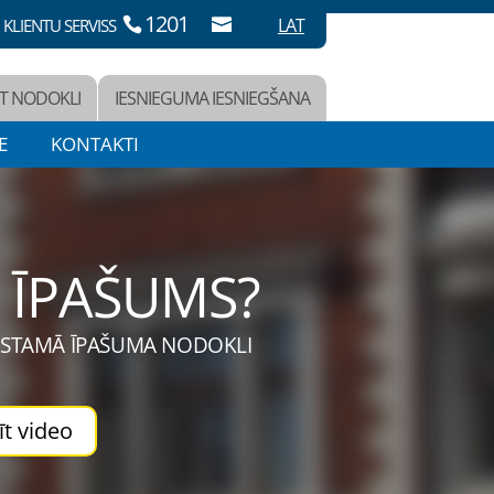
1201
LAT
KLIENTU SERVISS
T NODOKLI
IESNIEGUMA IESNIEGŠANA
E
KONTAKTI
 ĪPAŠUMS?
EKUSTAMĀ ĪPAŠUMA NODOKLI
īt video