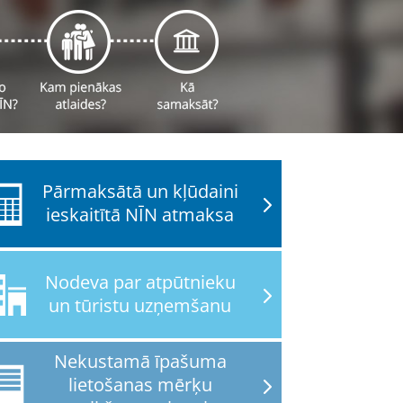
Pārmaksātā un kļūdaini
ieskaitītā NĪN atmaksa
Nodeva par atpūtnieku
un tūristu uzņemšanu
Nekustamā īpašuma
lietošanas mērķu