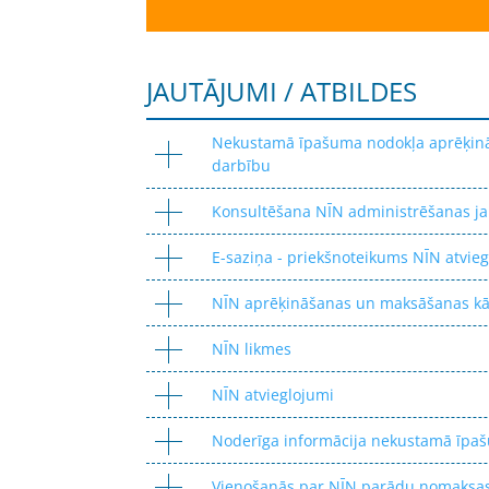
JAUTĀJUMI / ATBILDES
Nekustamā īpašuma nodokļa aprēķināš
darbību
Konsultēšana NĪN administrēšanas j
E-saziņa - priekšnoteikums NĪN atvi
NĪN aprēķināšanas un maksāšanas kā
NĪN likmes
NĪN atvieglojumi
Noderīga informācija nekustamā īpaš
Vienošanās par NĪN parādu nomaksas