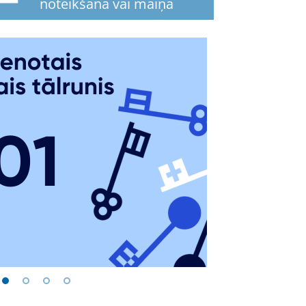
noteikšana vai maiņa