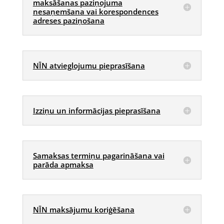
maksāšanas paziņojuma
nesaņemšana vai korespondences
adreses paziņošana
NĪN atvieglojumu pieprasīšana
Izziņu un informācijas pieprasīšana
Samaksas termiņu pagarināšana vai
parāda apmaksa
NĪN maksājumu koriģēšana