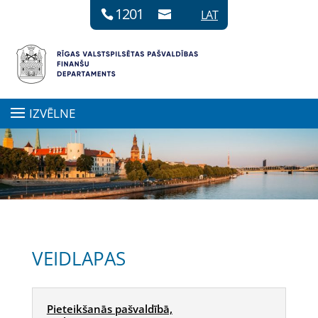
1201
LAT
IZVĒLNE
VEIDLAPAS
Pieteikšanās pašvaldībā,