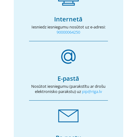
Internetā
Iesniedz iesniegumu nosūtot uz e-adresi:
90000064250
E-pastā
Nosūtot iesniegumu (parakstītu ar drošu
elektronisko parakstu) uz
pip@riga.lv