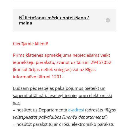
NĪ lietošanas mērķu noteikšana /
maiņa
Cienījamie klienti!
Pirms klātienes apmeklējuma nepieciešams veikt
iepriekšēju pierakstu, zvanot uz tālruni 29457052
(konsultācijas netiek sniegtas) vai uz Rīgas
informatīvo tālruni 1201.
Lūdzam pēc iespējas pakalpojumus pieteikt un
saņemt attālināti. Iesniegt iesniegumu elektroniski
var:
– nosūtot uz Departamenta
e-adresi
(adresāts
“Rīgas
valstspilsētas pašvaldības Finanšu departaments”
);
– nosūtot parakstītu ar drošu elektronisko parakstu