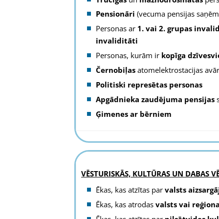
Pensionāri
(vecuma pensijas saņēmē
Personas ar
1. vai 2. grupas invali
invaliditāti
Personas, kurām ir
kopīga dzīvesvie
Černobiļas
atomelektrostacijas avāri
Politiski represētas personas
Apgādnieka zaudējuma pensijas
s
Ģimenes ar bērniem
VĒSTURISKĀS, KULTŪRAS UN DABAS V
Ēkas, kas atzītas par
valsts aizsarg
Ēkas, kas atrodas
valsts vai reģio
Ēkas, kas atzītas par
pilsētvides ku