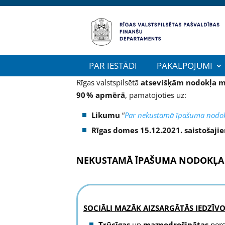
PAR IESTĀDI
PAKALPOJUMI
Rīgas valstspilsētā
atsevišķām nodokļa m
90 % apmērā
, pamatojoties uz:
Likumu
“
Par nekustamā īpašuma nodok
Rīgas domes 15.12.2021. saistošaj
NEKUSTAMĀ ĪPAŠUMA NODOKĻA 
SOCIĀLI MAZĀK AIZSARGĀTĀS IEDZĪV
Trūcīgas
un
maznodrošinātas
per