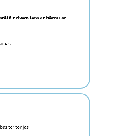
arētā dzīvesvieta ar bērnu ar
rsonas
as teritorijās