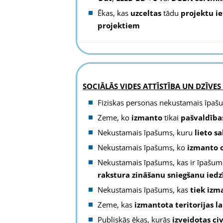
Ēkas, kas
uzceltas
tādu
projektu i
projektiem
SOCIĀLĀS VIDES ATTĪSTĪBA UN DZĪVES
Fiziskas personas nekustamais īpaš
Zeme, ko
izmanto
tikai
pašvaldības
Nekustamais īpašums, kuru
lieto
sa
Nekustamais īpašums, ko
izmanto o
Nekustamais īpašums, kas ir īpašumā,
rakstura zināšanu sniegšanu ied
Nekustamais īpašums, kas
tiek izm
Zeme, kas
izmantota teritorijas 
Publiskās ēkas, kurās
izveidotas ci