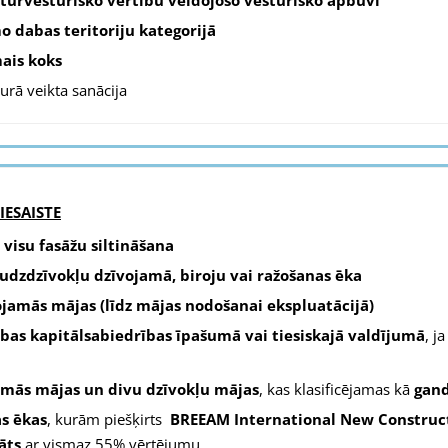
o dabas teritoriju kategorijā
ais koks
kurā veikta sanācija
IESAISTE
 visu fasāžu siltināšana
audzdzīvokļu dzīvojamā, biroju vai ražošanas ēka
jamās mājas (līdz mājas nodošanai ekspluatācijā)
ības kapitālsabiedrības īpašumā vai tiesiskajā valdījumā
, j
amās mājas un divu dzīvokļu mājas
, kas klasificējamas kā
gand
as ēkas
, kurām piešķirts
BREEAM International New Construc
āts
ar vismaz 55% vērtējumu