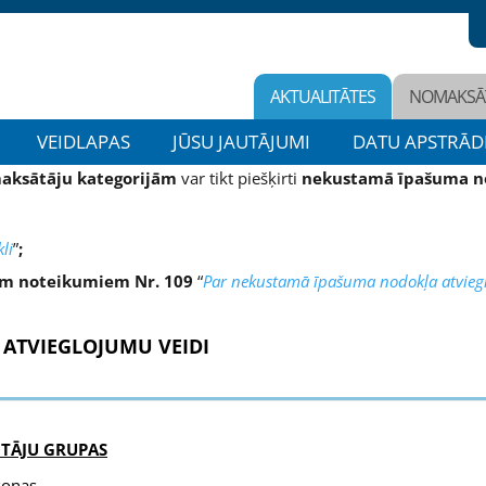
AKTUALITĀTES
NOMAKSĀ
VEIDLAPAS
JŪSU JAUTĀJUMI
DATU APSTRĀD
aksātāju kategorijām
var tikt piešķirti
nekustamā īpašuma no
li
”
;
iem noteikumiem Nr. 109
“
Par nekustamā īpašuma nodokļa atviegl
ATVIEGLOJUMU VEIDI
OTĀJU GRUPAS
sonas