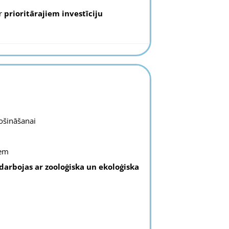
ar
prioritārajiem investīciju
ošināšanai
iem
darbojas ar zooloģiska un ekoloģiska