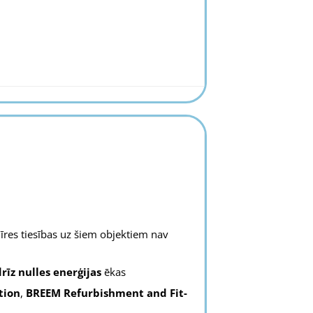
a īres tiesības uz šiem objektiem nav
rīz nulles enerģijas
ēkas
tion
,
BREEM Refurbishment
and
Fit-