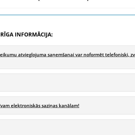
RĪGA INFORMĀCIJA:
teikumu atvieglojuma saņemšanai var noformēt telefoniski, zv
īvam elektroniskās saziņas kanālam!