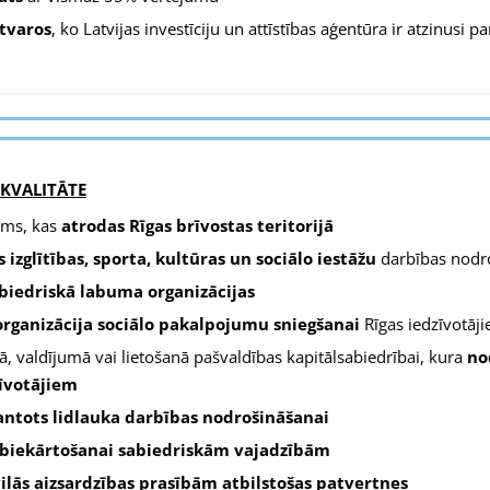
etvaros
, ko Latvijas investīciju un attīstības aģentūra ir atzinusi p
 KVALITĀTE
ums, kas
atrodas
Rīgas brīvostas teritorijā
 izglītības, sporta, kultūras un sociālo iestāžu
darbības nodr
biedriskā labuma organizācijas
rganizācija sociālo pakalpojumu sniegšanai
Rīgas iedzīvotāj
 valdījumā vai lietošanā pašvaldības kapitālsabiedrībai, kura
no
zīvotājiem
antots lidlauka darbības nodrošināšanai
labiekārtošanai sabiedriskām vajadzībām
vilās aizsardzības prasībām atbilstošas patvertnes