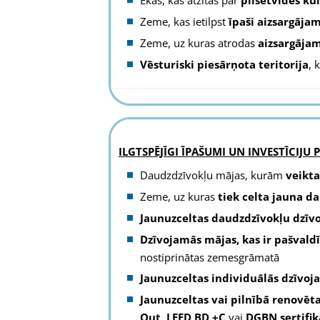
Zeme, kas ietilpst
īpaši aizsargājam
Zeme, uz kuras atrodas
aizsargājam
Vēsturiski piesārņota teritorija
, 
ILGTSPĒJĪGI ĪPAŠUMI UN INVESTĪCIJU P
Daudzdzīvokļu mājas, kurām
veikta
Zeme, uz kuras
tiek celta jauna d
Jaunuzceltas daudzdzīvokļu dzīvo
Dzīvojamās mājas, kas ir pašvald
nostiprinātas zemesgrāmatā
Jaunuzceltas individuālās dzīvoj
Jaunuzceltas vai pilnībā renovēt
Out
,
LEED BD +C
vai
DGBN sertifik