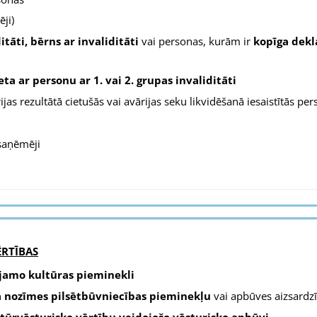
ji)
ditāti, bērns ar invaliditāti
vai personas, kurām ir
kopīga dekl
ta ar personu ar 1. vai 2. grupas invaliditāti
jas rezultātā cietušās vai avārijas seku likvidēšanā iesaistītās pe
aņēmēji
ĒRTĪBAS
ājamo kultūras pieminekli
na nozīmes pilsētbūvniecības pieminekļu
vai apbūves aizsardzīb
ltūrvēsturisko vērtību veidojošo vēsturisko apbūvi