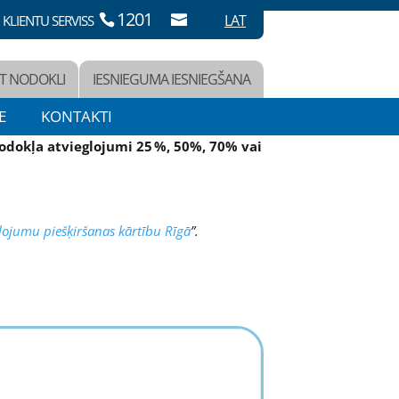
1201
LAT
KLIENTU SERVISS
T NODOKLI
IESNIEGUMA IESNIEGŠANA
E
KONTAKTI
dokļa atvieglojumi 25 %, 50%, 70% vai
ojumu piešķiršanas kārtību Rīgā
”.